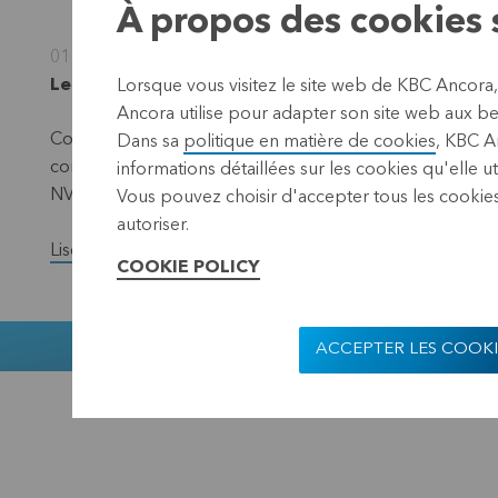
À propos des cookies s
01 avril 2010
Leuven, 1er avril 2010 (17.40 CEST)
Lorsque vous visitez le site web de KBC Ancora
Ancora utilise pour adapter son site web aux bes
Conformément aux dispositions de la loi du 2 mai 2007 re
Dans sa
politique en matière de cookies
, KBC A
communique avoir reçu le 29 mars 2010 un complément à 
informations détaillées sur les cookies qu'elle ut
NV, contrôlée par Monsieur Gino Coorevits. Il s’agit de l’a
Vous pouvez choisir d'accepter tous les cookies
autoriser.
Lisez la version complète du communiqué de presse.
COOKIE POLICY
Muntstraat 1,
ACCEPTER LES COOKI
KBC Ancora
Disclaimer
Confidentialit