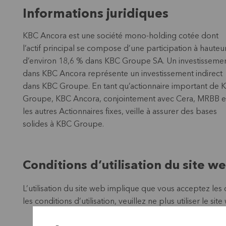
Informations juridiques
KBC Ancora est une société mono-holding cotée dont
l’actif principal se compose d’une participation à hauteu
d’environ 18,6 % dans KBC Groupe SA. Un investisseme
dans KBC Ancora représente un investissement indirect
dans KBC Groupe. En tant qu’actionnaire important de 
Groupe, KBC Ancora, conjointement avec Cera, MRBB e
les autres Actionnaires fixes, veille à assurer des bases
solides à KBC Groupe.
Conditions d’utilisation du site w
L’utilisation du site web implique que vous acceptez les c
les conditions d’utilisation, veuillez ne plus utiliser le site