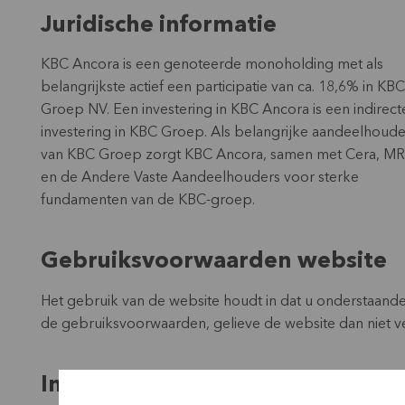
Juridische informatie
KBC Ancora is een genoteerde monoholding met als
belangrijkste actief een participatie van ca. 18,6% in KBC
Groep NV. Een investering in KBC Ancora is een indirect
investering in KBC Groep. Als belangrijke aandeelhoude
van KBC Groep zorgt KBC Ancora, samen met Cera, M
en de Andere Vaste Aandeelhouders voor sterke
fundamenten van de KBC-groep.
Gebruiksvoorwaarden website
Het gebruik van de website houdt in dat u onderstaand
de gebruiksvoorwaarden, gelieve de website dan niet v
Intellectuele eigendomsrechten