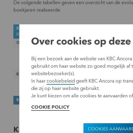
De volgende tabellen geven een overzicht van de evol
boekjaren realiseerde.
Resultaat KBC Ancora
(in miljoen euro)
Over cookies op deze 
Opbrengsten
Bedrijfsopbrengsten
Bij een bezoek aan de website van KBC Ancora
Recurrente financiële opbrengsten
(hoofdzakelijk dividenden uit financiële vaste activa)
gebruikt om haar website zo goed mogelijk af
websitebezoeker(s).
Kosten
In haar
cookiebeleid
geeft KBC Ancora op transp
Bedrijfskosten
die zij op haar website gebruikt.
Financiële kosten
Je kunt kiezen om alle cookies te aanvaarden of 
RESULTAAT
COOKIE POLICY
Kasstromen
COOKIES AANVAAR