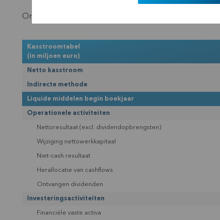
Onderstaande tabel geeft een beeld van de kasstromen
Kasstroomtabel
(in miljoen euro)
Netto kasstroom
Indirecte methode
Liquide middelen begin boekjaar
Operationele activiteiten
Nettoresultaat (excl. dividendopbrengsten)
Wijziging nettowerkkapitaal
Niet-cash resultaat
Herallocatie van cashflows
Ontvangen dividenden
Investeringsactiviteiten
Financiële vaste activa