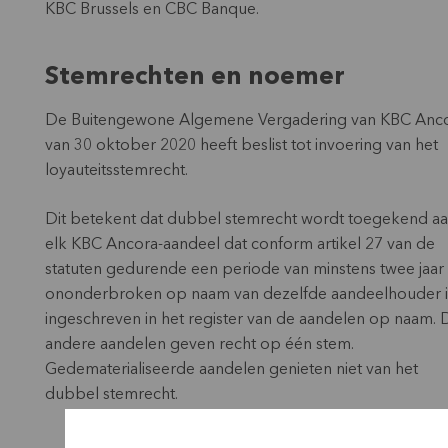
KBC Brussels en CBC Banque.
Stemrechten en noemer
De Buitengewone Algemene Vergadering van KBC Anc
van 30 oktober 2020 heeft beslist tot invoering van het
loyauteitsstemrecht.
Dit betekent dat dubbel stemrecht wordt toegekend a
elk KBC Ancora-aandeel dat conform artikel 27 van de
statuten gedurende een periode van minstens twee jaar
ononderbroken op naam van dezelfde aandeelhouder i
ingeschreven in het register van de aandelen op naam. 
andere aandelen geven recht op één stem.
Gedematerialiseerde aandelen genieten niet van het
dubbel stemrecht.