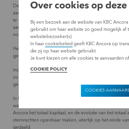
Over cookies op deze 
De termijn van twee jaar begint te lopen vanaf de datum
aandelenregister. KBC Ancora gebruikt de LIFO-methode 
te berekenen. Voor dezelfde aandeelhouder op naam zij
Bij een bezoek aan de website van KBC Ancora
aandelen die bij latere overdracht of dematerialisatie i
gebruikt om haar website zo goed mogelijk af
nominatieve KBC Ancora-aandelen.
websitebezoeker(s).
In haar
cookiebeleid
geeft KBC Ancora op transp
Het dubbel stemrecht vervalt vanaf de datum van schrap
die zij op haar website gebruikt.
gevallen overeenkomstig artikel 7:53 van het Wetboek
Je kunt kiezen om alle cookies te aanvaarden of 
COOKIE POLICY
Indien de aandelen worden aangehouden door een venno
zo snel als mogelijk op de hoogte te brengen van enige 
gevolg heeft.
COOKIES AANVAAR
In toepassing van artikel 15 van de wet van 2 mei 200
waarvan aandelen zijn toegelaten tot de verhandeling o
Ancora het totaal kapitaal, en de evolutie van het totaal
stemrechten openbaar maken, uiterlijk op het einde van
gedaald.