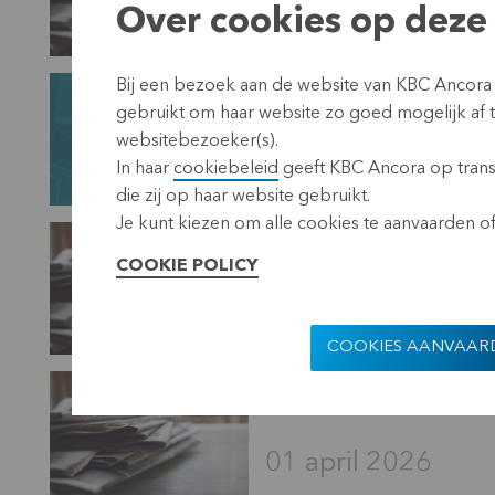
01 juni 2026
Over cookies op deze 
KBC Ancora keert int
Bij een bezoek aan de website van KBC Ancora
gebruikt om haar website zo goed mogelijk af
juni 2026
websitebezoeker(s).
22 mei 2026
In haar
cookiebeleid
geeft KBC Ancora op transp
die zij op haar website gebruikt.
Je kunt kiezen om alle cookies te aanvaarden of 
Bekendmaking van het
COOKIE POLICY
04 mei 2026
COOKIES AANVAAR
Bekendmaking van he
01 april 2026