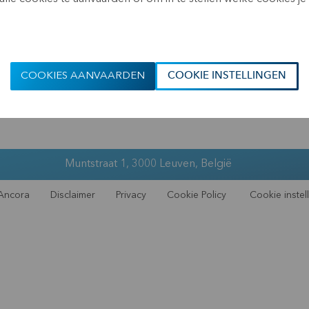
at ogenblik recht gaven op
aantal stemmen.
tiekennisgevingen.
COOKIES AANVAARDEN
COOKIE INSTELLINGEN
Muntstraat 1, 3000 Leuven, België
Ancora
Disclaimer
Privacy
Cookie Policy
Cookie instel