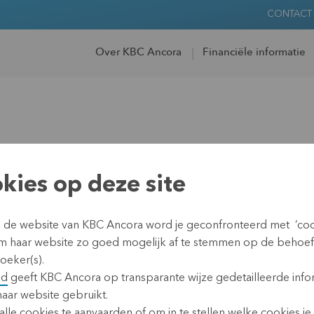
CONTACT
Over KBC Ancora
Financiële informatie
sstructuur
kies op deze site
n de website van KBC Ancora word je geconfronteerd met ’coo
0 oktober 2020 is Cera CV
m haar website zo goed mogelijk af te stemmen op de behoe
n een statutaire/wettelijke
oeker(s).
id
geeft KBC Ancora op transparante wijze gedetailleerde info
haar website gebruikt.
.017.733 aandelen OF
lle cookies te aanvaarden of om in te stellen welke cookies je w