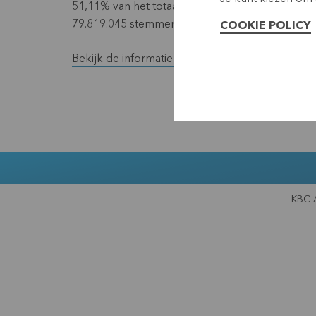
51,11% van het totaal aantal aandelen, die op d
79.819.045 stemmen OF 67,27% van het totaal 
COOKIE POLICY
Bekijk de informatie over de recente transparan
KBC 