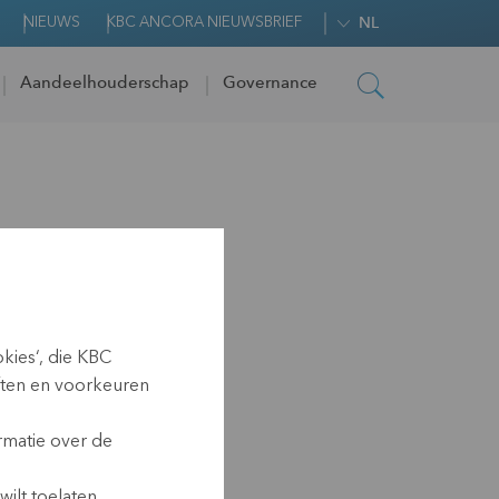
NIEUWS
KBC ANCORA NIEUWSBRIEF
NL
Aandeelhouderschap
Governance
kies‘, die KBC
ften en voorkeuren
rmatie over de
ilt toelaten.