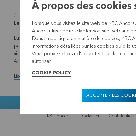
À propos des cookies s
21 mai 2010
Leuven, 21 mai 2010 (8.30 CEST)
Lorsque vous visitez le site web de KBC Ancora
Ancora utilise pour adapter son site web aux bes
Luc Discry a été nommé le 20.05.2010 administrateur d
Dans sa
politique en matière de cookies
, KBC A
partiel. Il succédera à partir du 13 août 2010 à Germain Va
informations détaillées sur les cookies qu'elle ut
ainsi Franky Depickere, administrateur délégué à temps 
Vous pouvez choisir d'accepter tous les cookies
Ancora SCA, société cotée en Bourse.
autoriser.
COOKIE POLICY
Lisez la version complète du communiqué de presse.
ACCEPTER LES COOKI
Muntstraat 1,
KBC Ancora
Disclaimer
Confidentialit