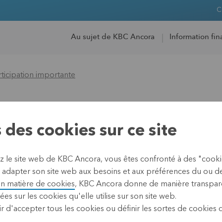
C
Au sujet de KBC Ancora
Information fin
rticipation importante
’une participation 
 des cookies sur ce site
ez le site web de KBC Ancora, vous êtes confronté à des "cook
 adapter son site web aux besoins et aux préférences du ou des 
02 juillet 2013
en matière de cookies
, KBC Ancora donne de manière transpare
Leuven, 2 juillet 2013 (ap
ées sur les cookies qu'elle utilise sur son site web.
r d'accepter tous les cookies ou définir les sortes de cookies
Conformément aux disposition