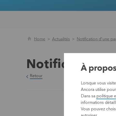
Home
Actualités
Notification d’une pa
Notification d
À propos
Retour
Lorsque vous visit
Ancora utilise pour
Dans sa
politique 
informations détaill
Vous pouvez choisi
autoriser.