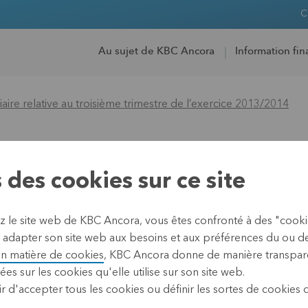
C
Au sujet de KBC Ancora
Information fin
aire relative au troisième trimestre de l’exercice 2013/2014
termédiaire relative
 des cookies sur ce site
’exercice 2013/2014
ez le site web de KBC Ancora, vous êtes confronté à des "cook
 adapter son site web aux besoins et aux préférences du ou des 
en matière de cookies
, KBC Ancora donne de manière transpare
ées sur les cookies qu'elle utilise sur son site web.
02 mai 2014
r d'accepter tous les cookies ou définir les sortes de cookies
Leuven, 2 mai 2014 (17.4