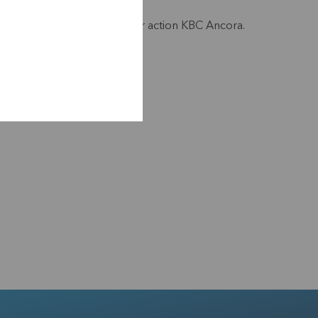
 s’établissait à 5,08 euros par action KBC Ancora.
du communiqué de presse.