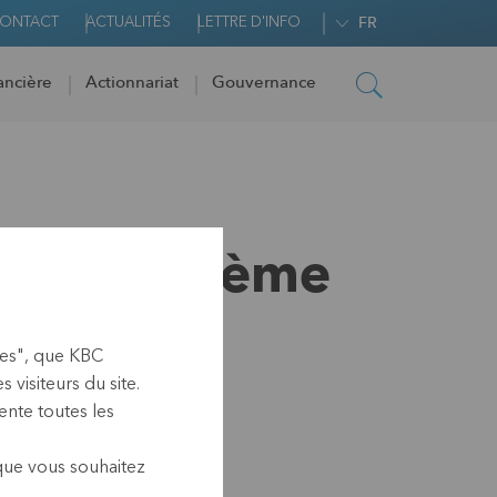
ONTACT
ACTUALITÉS
LETTRE D'INFO
FR
ancière
Actionnariat
Gouvernance
 au troisième
ies", que KBC
visiteurs du site.
nte toutes les
 que vous souhaitez
0 CEST)