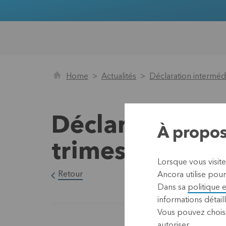
Home
Actualités
Déclaration intermédi
Déclaration in
À propos
trimestre de l
Lorsque vous visit
Retour
Ancora utilise pour
Dans sa
politique 
informations détaill
Vous pouvez choisi
autoriser.