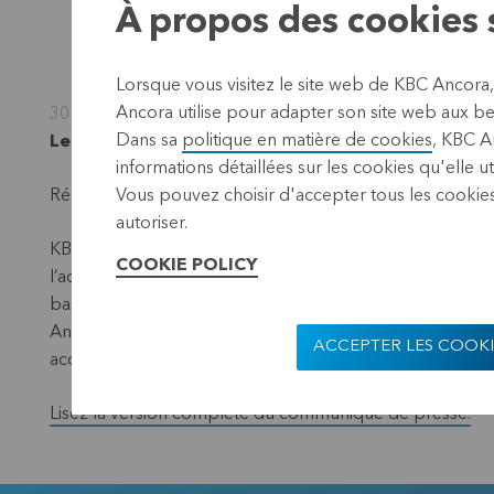
À propos des cookies s
Lorsque vous visitez le site web de KBC Ancora
Ancora utilise pour adapter son site web aux bes
30 octobre 2018
Dans sa
politique en matière de cookies
, KBC A
Leuven, 30 octobre 2018 (17.40 CET)
informations détaillées sur les cookies qu'elle ut
Résumé de la notification
Vous pouvez choisir d'accepter tous les cookies
autoriser.
KBC Ancora a reçu une notification de transparence datée
COOKIE POLICY
l’acquisition ou cession de titres conférant le droit de vo
bas. Le nombre d'actions KBC Ancora avec droit de vote
Ancora avec droit de vote (0,998%) et d'instruments fina
ACCEPTER LES COOKI
acquis par exercice de l'instrument, reste supérieur au s
Lisez la version complète du communiqué de presse.