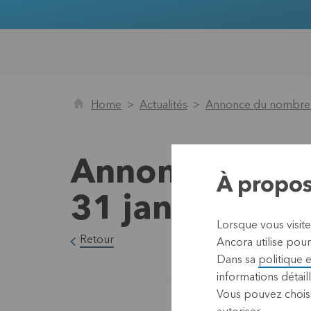
Home
Actualités
Annonce du nombre to
Annonce du nom
À propos
31 janvier 20
Lorsque vous visit
Retour
Ancora utilise pour
Dans sa
politique 
informations détaill
Vous pouvez choisi