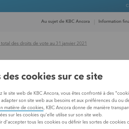
C
Au sujet de KBC Ancora
Information fin
tal des droits de vote au 31 janvier 2021
bre total des droi
 des cookies sur ce site
21
ez le site web de KBC Ancora, vous êtes confronté à des "cook
 adapter son site web aux besoins et aux préférences du ou des 
en matière de cookies
, KBC Ancora donne de manière transpare
ées sur les cookies qu'elle utilise sur son site web.
01 février 2021
r d'accepter tous les cookies ou définir les sortes de cookies
Leuven, 1er février 2021 