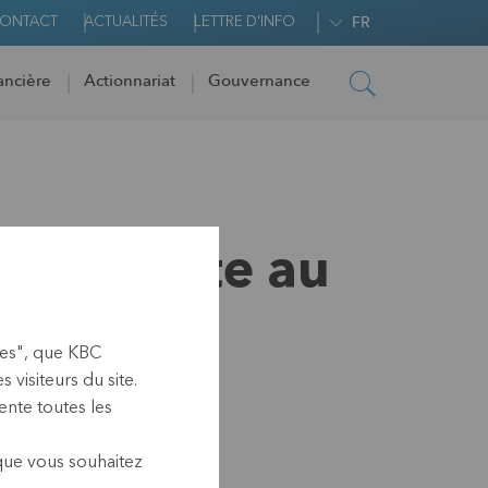
ONTACT
ACTUALITÉS
LETTRE D'INFO
FR
ancière
Actionnariat
Gouvernance
ts de vote au
ies", que KBC
visiteurs du site.
nte toutes les
 que vous souhaitez
(17.40 CET)