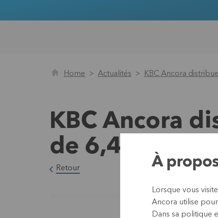
Home
Actualités
KBC Ancora distribue 
KBC Ancora dis
de 6,49 euros 
À propos
Retour
Lorsque vous visit
Ancora utilise pour
Dans sa
politique 