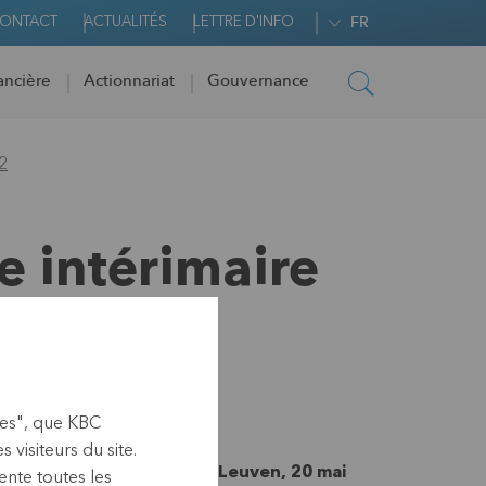
ONTACT
ACTUALITÉS
LETTRE D'INFO
FR
ancière
Actionnariat
Gouvernance
2
e intérimaire
 2022
ies", que KBC
visiteurs du site.
 information privilégiée, Leuven, 20 mai
nte toutes les