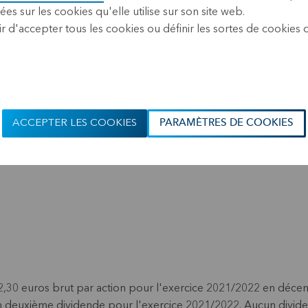
2022 (17.40 CEST)
ées sur les cookies qu'elle utilise sur son site web.
r d'accepter tous les cookies ou définir les sortes de cookies
Le Conseil d'administration 
statutaire de KBC Ancora, a 
distribuer un dividende inté
le 9 juin 2022. Le coupon n
30%, s’élève à 4,543 euros p
ACCEPTER LES COOKIES
PARAMÈTRES DE COOKIES
,30 euros brut par action pour l'exercice 2021/2022 en déce
'un deuxième dividende pour l'exercice 2021/2022. Aucun dividen