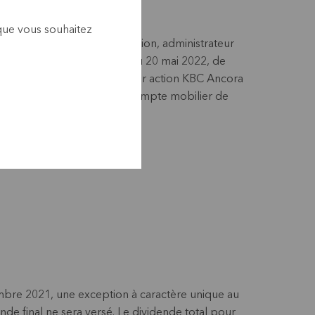
 que vous souhaitez
d'Almancora Société de gestion, administrateur
décidé, lors de sa réunion du 20 mai 2022, de
rimaire brut de 6,49 euros par action KBC Ancora
et, après déduction du précompte mobilier de
ar action.
mbre 2021, une exception à caractère unique au
de final ne sera versé. Le dividende total pour