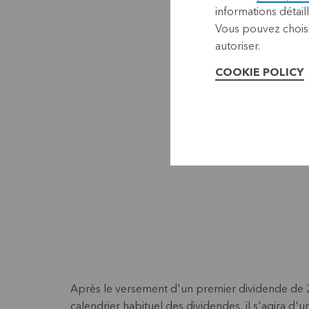
informations détaill
Vous pouvez choisi
autoriser.
COOKIE POLICY
Après le versement d'un premier dividende de 2
calendrier habituel des dividendes, il s'agira d