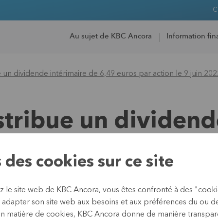
C
Au sujet de KBC Ancora
Information fin
un dividende intérimaire de 6,49 euros par action le 9 juin 202
tribue un dividend
par action le 9 juin
 des cookies sur ce site
ez le site web de KBC Ancora, vous êtes confronté à des "cook
20 mai 2022
 adapter son site web aux besoins et aux préférences du ou des 
Information réglementée,
en matière de cookies
, KBC Ancora donne de manière transpare