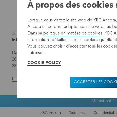
À propos des cookies s
Lorsque vous visitez le site web de KBC Ancora
Ancora utilise pour adapter son site web aux bes
Dans sa
politique en matière de cookies
, KBC A
26 septembre 2022
informations détaillées sur les cookies qu'elle ut
Informations réglementées, informations privilég
Vous pouvez choisir d'accepter tous les cookies
Dans le cadre du programme de rachat d’actions propres
autoriser.
2022, KBC Ancora signale qu’elle a racheté au total 42
COOKIE POLICY
23 septembre 2022 inclus.
Lisez la version complète du communiqué de presse.
ACCEPTER LES COOKI
Muntstraat 1,
KBC Ancora
Disclaimer
Confidentialit