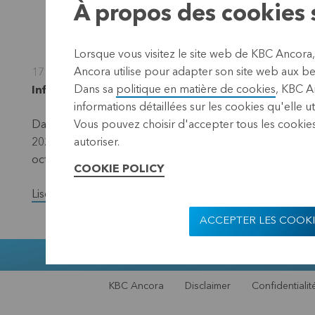
À propos des cookies s
Lorsque vous visitez le site web de KBC Ancora
Ancora utilise pour adapter son site web aux bes
17 octobre 2022
Dans sa
politique en matière de cookies
, KBC A
Informations réglementées, informations privilég
informations détaillées sur les cookies qu'elle ut
Dans le cadre du programme de rachat d’actions propres
Vous pouvez choisir d'accepter tous les cookies
2022, KBC Ancora signale qu’elle a racheté au total 29.
autoriser.
octobre 2022 inclus.
COOKIE POLICY
Lisez la version complète du communiqué de presse.
ACCEPTER LES COOKI
Muntstraat 1,
KBC Ancora
Disclaimer
Confidentialit