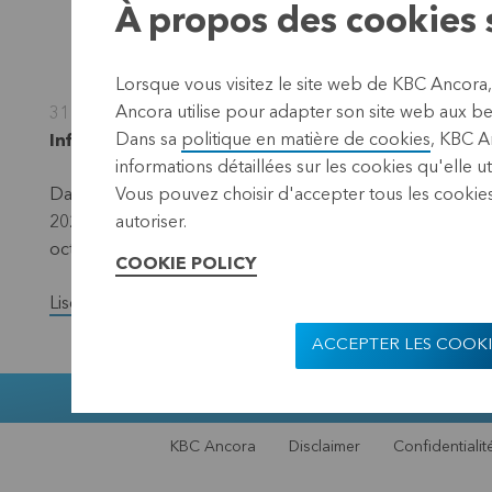
À propos des cookies s
Lorsque vous visitez le site web de KBC Ancora
Ancora utilise pour adapter son site web aux bes
31 octobre 2022
Dans sa
politique en matière de cookies
, KBC A
Informations réglementées, informations privilég
informations détaillées sur les cookies qu'elle ut
Dans le cadre du programme de rachat d’actions propres
Vous pouvez choisir d'accepter tous les cookies
2022, KBC Ancora signale qu’elle a racheté au total 21.
autoriser.
octobre 2022 inclus.
COOKIE POLICY
Lisez la version complète du communiqué de presse.
ACCEPTER LES COOKI
Muntstraat 1,
KBC Ancora
Disclaimer
Confidentialit