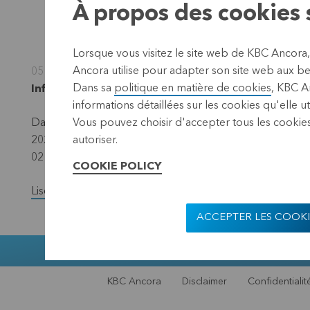
À propos des cookies s
Lorsque vous visitez le site web de KBC Ancora
Ancora utilise pour adapter son site web aux bes
05 décembre 2022
Dans sa
politique en matière de cookies
, KBC A
Informations réglementées, informations privilég
informations détaillées sur les cookies qu'elle ut
Dans le cadre du programme de rachat d’actions propres
Vous pouvez choisir d'accepter tous les cookies
2022, KBC Ancora signale qu’elle a racheté au total 27
autoriser.
02 décembre 2022 inclus.
COOKIE POLICY
Lisez la version complète du communiqué de presse.
ACCEPTER LES COOKI
Muntstraat 1,
KBC Ancora
Disclaimer
Confidentialit