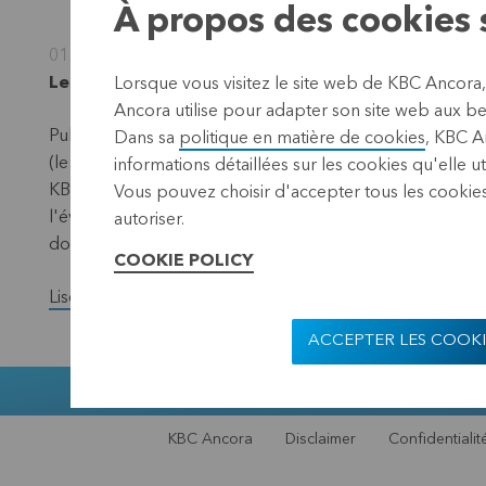
À propos des cookies s
01 février 2023
Leuven, 1 février 2023 (17.40 CET)
Lorsque vous visitez le site web de KBC Ancora
Ancora utilise pour adapter son site web aux bes
Publication conformément aux exigences de la loi sur la
Dans sa
politique en matière de cookies
, KBC A
(le "dénominateur") – situation au 31 janvier 2023.
informations détaillées sur les cookies qu'elle ut
KBC Ancora publie chaque mois sur son site web et par l
Vous pouvez choisir d'accepter tous les cookies
l'évolution du nombre total de titres avec droit de vote
autoriser.
données ont changé au cours du mois précédent.
COOKIE POLICY
Lisez la version complète du communiqué de presse.
ACCEPTER LES COOKI
Muntstraat 1,
KBC Ancora
Disclaimer
Confidentialit