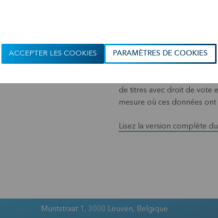
Publication conformément aux
du nombre total de droits d
situation au 31 août 2023.
ACCEPTER LES COOKIES
PARAMÈTRES DE COOKIES
KBC Ancora publie chaque mo
communiqué de presse le capi
de titres avec droit de vote 
mesure où ces données ont 
Lisez la version complète 
Muntstraat 1, 3000 Leuven, Belgique