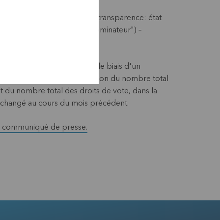
 exigences de la loi sur la transparence: état
e vote KBC Ancora (le "dénominateur") –
is sur son site web et par le biais d'un
tal total, ainsi que l'évolution du nombre total
et du nombre total des droits de vote, dans la
changé au cours du mois précédent.
du communiqué de presse.