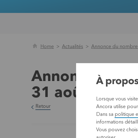
Home
Actualités
Annonce du nombre to
Annonce du nom
À propos
31 août 2023
Lorsque vous visit
Retour
Ancora utilise pour
Dans sa
politique 
informations détaill
Vous pouvez choisi
autoriser.