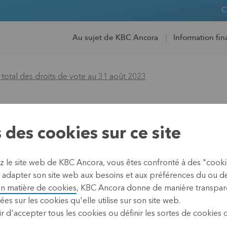
C
Au sujet de KBC Ancora
Information fin
tal des droits de vote au 31 août 2023
bre total des droi
 des cookies sur ce site
ez le site web de KBC Ancora, vous êtes confronté à des "cook
 adapter son site web aux besoins et aux préférences du ou des 
en matière de cookies
, KBC Ancora donne de manière transpare
ées sur les cookies qu'elle utilise sur son site web.
01 septembre 2023
r d'accepter tous les cookies ou définir les sortes de cookies
Leuven, 1 septembre 202