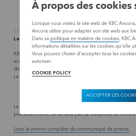
À propos des cookies s
Lorsque vous visitez le site web de KBC Ancora
Ancora utilise pour adapter son site web aux bes
01 septembre 2023
Dans sa
politique en matière de cookies
, KBC A
Leuven, 1
septembre 2023 (17.40 CEST)
informations détaillées sur les cookies qu'elle ut
KBC Ancora a engrangé pour l’exercice écoulé (2022/2023
Vous pouvez choisir d'accepter tous les cookies
action. Au cours de l’exercice précédent, KBC Ancora av
autoriser.
dividendes inhabituellement élevés de KBC Groupe qu’el
COOKIE POLICY
Le résultat des six derniers mois de l’exercice s’est établ
ACCEPTER LES COOKI
Le 8 juin 2023, KBC Ancora a distribué un dividende int
précédemment, ne versera pas de dividende de clôture
Lisez la version complète du communiqué de presse.