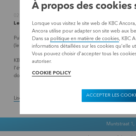
À propos des cookies s
02 mai 2024
Leuven, 2 mai 2024 (17.40 CES
T)
Lorsque vous visitez le site web de KBC Ancora
Ancora utilise pour adapter son site web aux bes
Publication conformément aux exigences de la loi sur la
Dans sa
politique en matière de cookies
, KBC A
(le "dénominateur") – situation au 30 avril 2024.
informations détaillées sur les cookies qu'elle ut
Vous pouvez choisir d'accepter tous les cookies
KBC Ancora publie chaque mois sur son site web et par l
autoriser.
l'évolution du nombre total de titres avec droit de vote
COOKIE POLICY
données ont changé au cours du mois précédent.
ACCEPTER LES COOKI
Lisez la version complète du communiqué de presse.
Muntstraat 1,