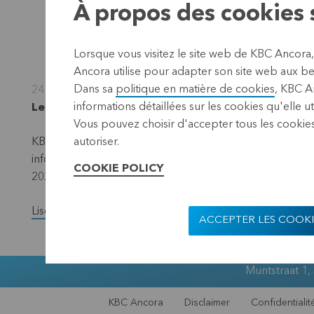
À propos des cookies s
Lorsque vous visitez le site web de KBC Ancora
Ancora utilise pour adapter son site web aux bes
Dans sa
politique en matière de cookies
, KBC A
24 septembre 2024
informations détaillées sur les cookies qu'elle ut
Leuven, 24 septembre 2024 (17.40 CEST)
Vous pouvez choisir d'accepter tous les cookies
KBC Ancora invite ses actionnaires à l'Assemblée Génér
autoriser.
informations pertinentes, dont l’avis de convocation à l’
COOKIE POLICY
2023/2024, sont disponibles via le site web sous le me
Lisez la version complète du communiqué de presse.
ACCEPTER LES COOKI
Muntstraat 1,
KBC Ancora
Disclaimer
Confidentialit