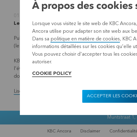
À propos des cookies s
01 avril 2025
Leuven, 1 avril 2025 (17.40 CES
T)
Lorsque vous visitez le site web de KBC Ancora
Ancora utilise pour adapter son site web aux bes
Publication conformément aux exigences de la loi sur la
Dans sa
politique en matière de cookies
, KBC A
(le "dénominateur") – situation au 31 mars 2025.
informations détaillées sur les cookies qu'elle ut
Vous pouvez choisir d'accepter tous les cookies
KBC Ancora publie chaque mois sur son site web et par l
autoriser.
l'évolution du nombre total de titres avec droit de vote
COOKIE POLICY
données ont changé au cours du mois précédent.
Lisez la version complète du communiqué de presse.
ACCEPTER LES COOKI
Muntstraat 1,
KBC Ancora
Disclaimer
Confidentialit