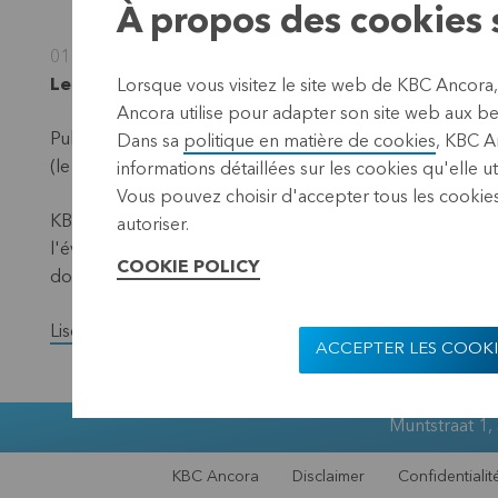
À propos des cookies s
01 octobre 2025
Leuven, 1 oktober 2025 (17.40 CES
T)
Lorsque vous visitez le site web de KBC Ancora
Ancora utilise pour adapter son site web aux bes
Publication conformément aux exigences de la loi sur la
Dans sa
politique en matière de cookies
, KBC A
(le "dénominateur") – situation au 30 septembre 2025.
informations détaillées sur les cookies qu'elle ut
Vous pouvez choisir d'accepter tous les cookies
KBC Ancora publie chaque mois sur son site web et par l
autoriser.
l'évolution du nombre total de titres avec droit de vote
COOKIE POLICY
données ont changé au cours du mois précédent.
Lisez la version complète du communiqué de presse.
ACCEPTER LES COOKI
Muntstraat 1,
KBC Ancora
Disclaimer
Confidentialit