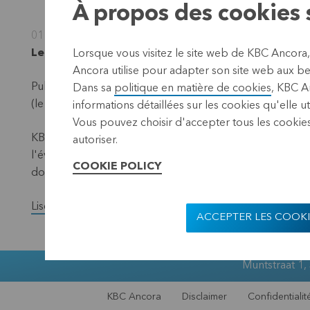
À propos des cookies s
01 avril 2026
Leuven, 1 avril 2026 (17.40 CES
T)
Lorsque vous visitez le site web de KBC Ancora
Ancora utilise pour adapter son site web aux bes
Publication conformément aux exigences de la loi sur la
Dans sa
politique en matière de cookies
, KBC A
(le "dénominateur") – situation au 31 mars 2026.
informations détaillées sur les cookies qu'elle ut
Vous pouvez choisir d'accepter tous les cookies
KBC Ancora publie chaque mois sur son site web et par l
autoriser.
l'évolution du nombre total de titres avec droit de vote
COOKIE POLICY
données ont changé au cours du mois précédent.
Lisez la version complète du communiqué de presse.
ACCEPTER LES COOKI
Muntstraat 1,
KBC Ancora
Disclaimer
Confidentialit