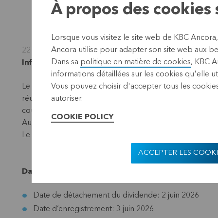
À propos des cookies s
Lorsque vous visitez le site web de KBC Ancora
Ancora utilise pour adapter son site web aux bes
22 mai 2026
Dans sa
politique en matière de cookies
, KBC A
Information réglementée, information privilégiée,
informations détaillées sur les cookies qu'elle ut
Le Conseil d'administration d'Almancora Société de gesti
Vous pouvez choisir d'accepter tous les cookies
réunion du 22 mai 2026, de distribuer un dividende intér
autoriser.
coupon net, après déduction du précompte mobilier de 
COOKIE POLICY
Aucun dividende final ne sera versé.
Le service financier est assuré par KBC Bank, KBC Bruss
ACCEPTER LES COOKI
Dates de dividende à noter:
Date de détachement du dividende: 2 juin 2026
Date d‘enregistrement: 3 juin 2026