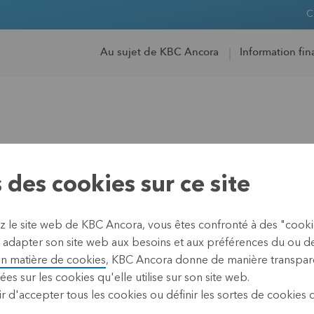
C
Au sujet de KBC Ancora
Information fin
érale
 des cookies sur ce site
ez le site web de KBC Ancora, vous êtes confronté à des "cook
 adapter son site web aux besoins et aux préférences du ou des 
31 octobre 2025 15:00
en matière de cookies
, KBC Ancora donne de manière transpare
ées sur les cookies qu'elle utilise sur son site web.
Pour rester au courant des 
r d'accepter tous les cookies ou définir les sortes de cookies
newsletter
.