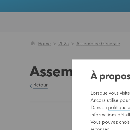
Home
2025
Assemblée Générale
Assemblée Gén
À propos
Retour
Lorsque vous visit
Ancora utilise pour
Dans sa
politique 
informations détaill
Vous pouvez choisi
autoriser.