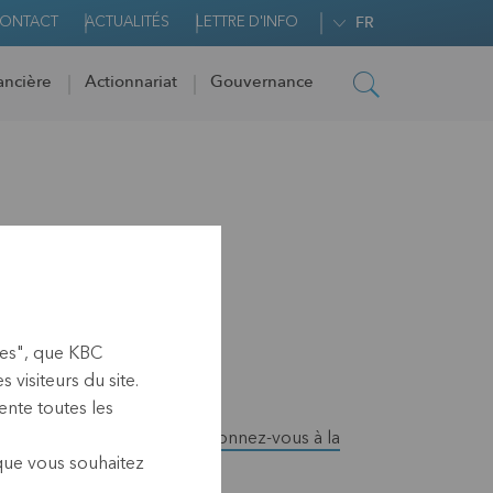
ONTACT
ACTUALITÉS
LETTRE D'INFO
FR
ancière
Actionnariat
Gouvernance
ies", que KBC
visiteurs du site.
nte toutes les
actualités de KBC Ancora,
abonnez-vous à la
 que vous souhaitez