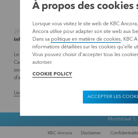
À propos des cookies s
Lorsque vous visitez le site web de KBC Ancora
Ancora utilise pour adapter son site web aux bes
29 novembre 2013
Dans sa
politique en matière de cookies
, KBC A
Information réglementée, Leuven, 29 novembre 2
informations détaillées sur les cookies qu'elle ut
Le Conseil d’Administration d’Almancora Société de ges
Vous pouvez choisir d'accepter tous les cookies
Callewaert président et Jules Stuyck administrateur ind
autoriser.
société pourvoit au remplacement de Cynthia Van Hulle
COOKIE POLICY
d’administrateur indépendant, après 12 ans, avait attein
Lisez la version complète du communiqué de presse.
ACCEPTER LES COOKI
Muntstraat 1,
KBC Ancora
Disclaimer
Confidentialit