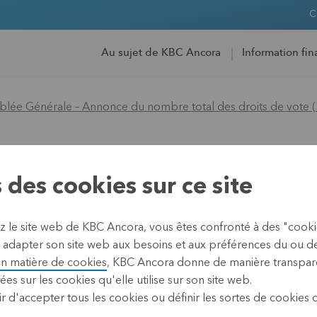
C
Au sujet de KBC Ancora
Information fin
blée Générale – Annonce du nombre total des droits de vote 
’Assemblée Général
 des cookies sur ce site
es droits de vote
ez le site web de KBC Ancora, vous êtes confronté à des "cook
r")
 adapter son site web aux besoins et aux préférences du ou des 
en matière de cookies
, KBC Ancora donne de manière transpare
ées sur les cookies qu'elle utilise sur son site web.
r d'accepter tous les cookies ou définir les sortes de cookies