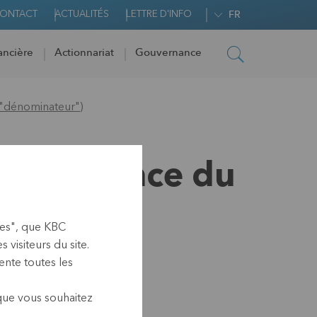
ONTACT
ACTUALITÉS
LETTRE D'INFO
FR
ancière
Actionnariat
Gouvernance
("dénominateur")
e – Annonce du
ies", que KBC
visiteurs du site.
nte toutes les
 que vous souhaitez