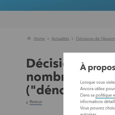
Home
Actualités
Décisions de l’Assem
Décisions de l
À propos
nombre total d
Lorsque vous visit
("dénominateu
Ancora utilise pour
Dans sa
politique 
informations détaill
Retour
Vous pouvez choisi
autoriser.