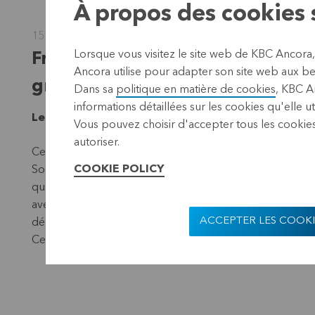
À propos des cookies s
15 décembre 2023
Lorsque vous visitez le site web de KBC Ancora
Frederik Vandepitte succède à F
Ancora utilise pour adapter son site web aux bes
groupe Cera
Dans sa
politique en matière de cookies
, KBC A
informations détaillées sur les cookies qu'elle ut
Leuven, 15 décembre 2023 (17.40 CE
T)
Vous pouvez choisir d'accepter tous les cookies
autoriser.
Cet après-midi, les Conseils d'Administration de Cera So
COOKIE POLICY
Société de Gestion - administrateur statutaire de KBC A
qu'administrateur délégué et CEO à temps plein, à compt
avec succès le groupe Cera depuis 2006. Jusqu'à la fin 
ACCEPTER LES COOKI
délégué à temps partiel et continuera à remplir ses m
Cera et à préparer la transition.