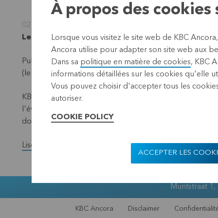
À propos des cookies s
02 décembre 2024
Leuven, 2 décembre 2024 (17.40 CE
T)
Lorsque vous visitez le site web de KBC Ancora
Ancora utilise pour adapter son site web aux bes
Publication conformément aux exigences de la loi sur la
Dans sa
politique en matière de cookies
, KBC A
(le "dénominateur") – situation au 30 novembre 2024.
informations détaillées sur les cookies qu'elle ut
Vous pouvez choisir d'accepter tous les cookies
KBC Ancora publie chaque mois sur son site web et
par 
autoriser.
l'évolution du nombre total de titres avec droit de vote
COOKIE POLICY
données ont changé au cours du mois précédent.
Lisez la version complète du communiqué de presse.
ACCEPTER LES COOKI
Muntstraat 1,
KBC Ancora
Disclaimer
Confidentialit