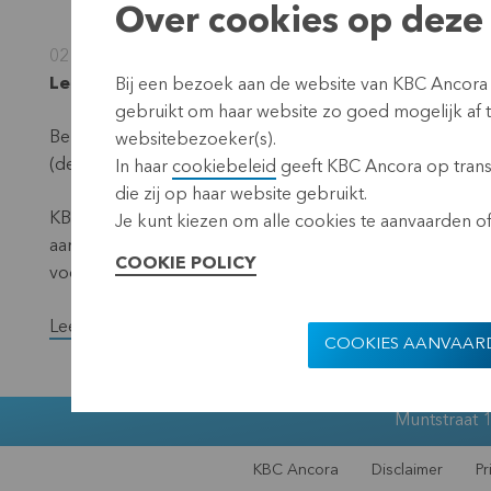
Over cookies op deze 
02 december 2024
Leuven, 2 december 2024 (17.40 CET)
Bij een bezoek aan de website van KBC Ancora
gebruikt om haar website zo goed mogelijk af
Bekendmaking overeenkomstig de vereisten van de Trans
websitebezoeker(s).
(de ‘noemer’) – situatie 30 november 2024.
In haar
cookiebeleid
geeft KBC Ancora op transp
die zij op haar website gebruikt.
KBC Ancora maakt maandelijks op haar website en via een 
Je kunt kiezen om alle cookies te aanvaarden of 
aantal stemrechtverlenende effecten en het totaal aan
COOKIE POLICY
voorbije maand een wijziging ondergingen.
Lees het volledige persbericht.
COOKIES AANVAAR
Muntstraat 1
KBC Ancora
Disclaimer
Pr