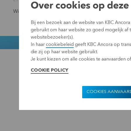
29 oktober 2021
Over cookies op deze 
Wil je op de hoogte blijven?
Schrijf je dan in op onze ni
Bij een bezoek aan de website van KBC Ancora
gebruikt om haar website zo goed mogelijk af
websitebezoeker(s).
Muntstraat 1
In haar
cookiebeleid
geeft KBC Ancora op transp
die zij op haar website gebruikt.
KBC Ancora
Disclaimer
Pr
Je kunt kiezen om alle cookies te aanvaarden of 
COOKIE POLICY
COOKIES AANVAAR