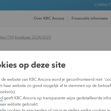
CONTACT
Over KBC Ancora
Financiële informatie
erslag (1H) boekjaar 2024/2025
inancieel verslag (1
kies op deze site
n de website van KBC Ancora word je geconfronteerd met ’coo
m haar website zo goed mogelijk af te stemmen op de behoe
oeker(s).
id
geeft KBC Ancora op transparante wijze gedetailleerde info
31 januari 2025 17:40
haar website gebruikt.
lle cookies te aanvaarden of om in te stellen welke cookies je w