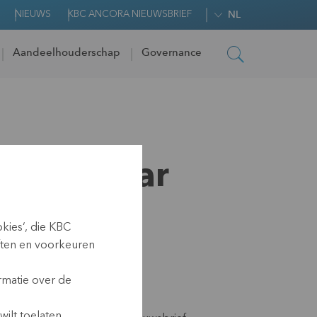
NIEUWS
KBC ANCORA NIEUWSBRIEF
NL
Aandeelhouderschap
Governance
H) boekjaar
kies‘, die KBC
ften en voorkeuren
rmatie over de
ilt toelaten.