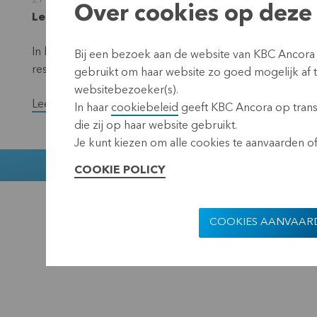
27 januari 2012
Over cookies op deze 
Leuven, 27 januari 2012 (17.40 CET)
In het eerste halfjaar van het boekjaar 2011/2012 realis
Bij een bezoek aan de website van KBC Ancora
resultaat ligt in lijn met het resultaat over dezelfde peri
gebruikt om haar website zo goed mogelijk af
websitebezoeker(s).
Lees de volledige versie van het persbericht.
In haar
cookiebeleid
geeft KBC Ancora op transp
die zij op haar website gebruikt.
Je kunt kiezen om alle cookies te aanvaarden of 
Muntstraat 1
COOKIE POLICY
KBC Ancora
Disclaimer
Pr
COOKIES AANVAAR