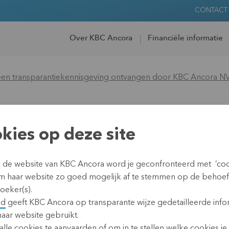
CONTACT
Over KBC Ancora
Financiële informatie
en transparantiekennisgeving ontvangen door KBC Ancora N
ng van een
kies op deze site
kennisgeving ontva
n de website van KBC Ancora word je geconfronteerd met ’coo
m haar website zo goed mogelijk af te stemmen op de behoe
oeker(s).
id
geeft KBC Ancora op transparante wijze gedetailleerde info
haar website gebruikt.
lle cookies te aanvaarden of om in te stellen welke cookies je w