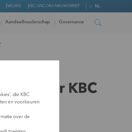
NIEUWS
KBC ANCORA NIEUWSBRIEF
NL
Aandeelhouderschap
Governance
V
ngen door KBC
kies‘, die KBC
ften en voorkeuren
rmatie over de
ilt toelaten.