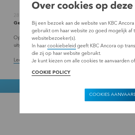
Over cookies op deze 
28 mei 2021
Gereglementeerde informatie, voorwetenschap, L
Bij een bezoek aan de website van KBC Ancora
gebruikt om haar website zo goed mogelijk af
Op 10 juni 2021 keert KBC Ancora een interim-dividend u
websitebezoeker(s).
uitgekeerd worden.
In haar
cookiebeleid
geeft KBC Ancora op transp
die zij op haar website gebruikt.
Lees de volledige versie van het persbericht.
Je kunt kiezen om alle cookies te aanvaarden of 
COOKIE POLICY
Muntstraat 1
COOKIES AANVAAR
KBC Ancora
Disclaimer
Pr