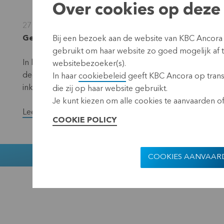
Over cookies op deze 
27 juni 2022
Gereglementeerde informatie, voorwetenschap, Le
Bij een bezoek aan de website van KBC Ancora
gebruikt om haar website zo goed mogelijk af
In het kader van het programma inkoop eigen aandelen 
websitebezoeker(s).
deelt KBC Ancora mee dat het in de periode van 20 juni 
In haar
cookiebeleid
geeft KBC Ancora op transp
inkocht.
die zij op haar website gebruikt.
Je kunt kiezen om alle cookies te aanvaarden of 
Lees de volledige versie van het persbericht.
COOKIE POLICY
Muntstraat 1
COOKIES AANVAAR
KBC Ancora
Disclaimer
Pr