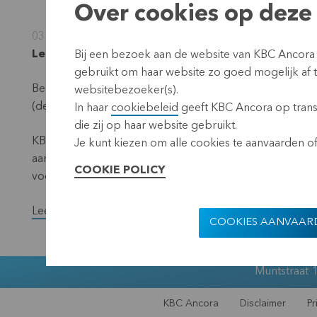
Over cookies op deze 
03 oktober 2022
Leuven, 3 oktober 2022 (17.40 CEST)
Bij een bezoek aan de website van KBC Ancora
gebruikt om haar website zo goed mogelijk af
Bekendmaking overeenkomstig de vereisten van de Trans
websitebezoeker(s).
(de ‘noemer’) – situatie 30 september 2022.
In haar
cookiebeleid
geeft KBC Ancora op transp
die zij op haar website gebruikt.
KBC Ancora maakt maandelijks op haar website en via een 
Je kunt kiezen om alle cookies te aanvaarden of 
aantal stemrechtverlenende effecten en het totaal aan
COOKIE POLICY
voorbije maand een wijziging ondergingen.
Lees het volledige persbericht.
COOKIES AANVAAR
Muntstraat 1
KBC Ancora
Disclaimer
Pr