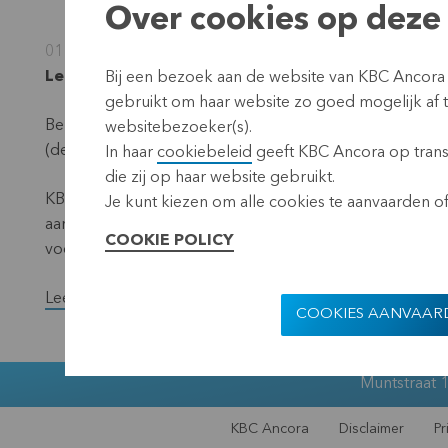
Over cookies op deze 
01 december 2022
Leuven, 1 december 2022 (17.40 CET)
Bij een bezoek aan de website van KBC Ancora
gebruikt om haar website zo goed mogelijk af
Bekendmaking overeenkomstig de vereisten van de Trans
websitebezoeker(s).
(de ‘noemer’) – situatie 30 november 2022.
In haar
cookiebeleid
geeft KBC Ancora op transp
die zij op haar website gebruikt.
KBC Ancora maakt maandelijks op haar website en via een 
Je kunt kiezen om alle cookies te aanvaarden of 
aantal stemrechtverlenende effecten en het totaal aan
COOKIE POLICY
voorbije maand een wijziging ondergingen.
Lees het volledige persbericht.
COOKIES AANVAAR
Muntstraat 1
KBC Ancora
Disclaimer
Pr