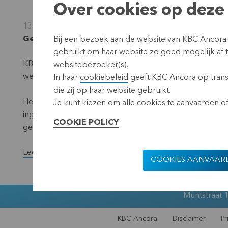
Over cookies op deze 
13 maart 2023
Gereglementeerde informatie, voorwetenschap, L
Bij een bezoek aan de website van KBC Ancora
gebruikt om haar website zo goed mogelijk af
KBC Ancora kondigt aan dat het programma inkoop eigen
websitebezoeker(s).
werd afgerond.
In haar
cookiebeleid
geeft KBC Ancora op transp
die zij op haar website gebruikt.
Het inkoopprogramma betrof een bedrag van 50 miljoen
Je kunt kiezen om alle cookies te aanvaarden of 
ingekocht, zijnde 1,65% van het totaal aantal uitstaand
COOKIE POLICY
gemiddelde aankoopprijs bedroeg 38,78 euro per aand
Lees de volledige versie van het persbericht.
COOKIES AANVAAR
Muntstraat 1
KBC Ancora
Disclaimer
Pr