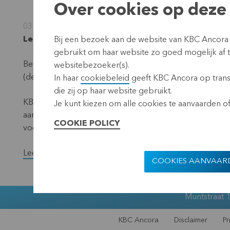
Over cookies op deze 
03 juni 2024
Leuven, 3 juni 2024 (17.40 CEST)
Bij een bezoek aan de website van KBC Ancora
gebruikt om haar website zo goed mogelijk af
Bekendmaking overeenkomstig de vereisten van de Trans
websitebezoeker(s).
(de ‘noemer’) – situatie 31 mei 2024.
In haar
cookiebeleid
geeft KBC Ancora op transp
die zij op haar website gebruikt.
KBC Ancora maakt maandelijks op haar website en via een 
Je kunt kiezen om alle cookies te aanvaarden of 
aantal stemrechtverlenende effecten en het totaal aan
COOKIE POLICY
voorbije maand een wijziging ondergingen.
Lees het volledige persbericht.
COOKIES AANVAAR
Muntstraat 1
KBC Ancora
Disclaimer
Pr