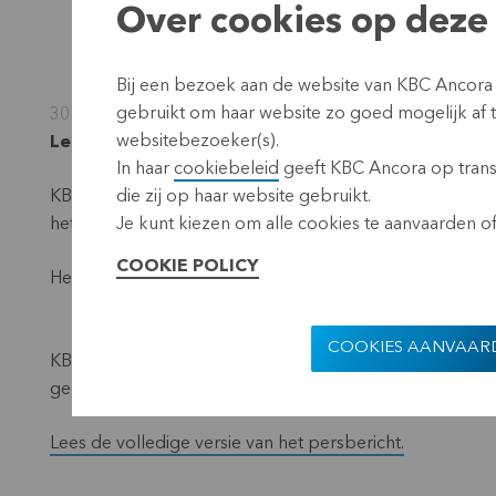
Over cookies op deze 
Bij een bezoek aan de website van KBC Ancora
gebruikt om haar website zo goed mogelijk af
30 augustus 2024
websitebezoeker(s).
Leuven, 30 augustus 2024 (17.40 CEST)
In haar
cookiebeleid
geeft KBC Ancora op transp
KBC Ancora boekte in het afgelopen boekjaar 2023/2024 
die zij op haar website gebruikt.
het voorgaande boekjaar realiseerde KBC Ancora een wi
Je kunt kiezen om alle cookies te aanvaarden of 
COOKIE POLICY
Het resultaat van het laatste halfjaar van het boekjaar b
COOKIES AANVAAR
KBC Ancora keerde op 6 juni 2024 een interim-dividend 
geen slotdividend uitkeren.
Lees de volledige versie van het persbericht.