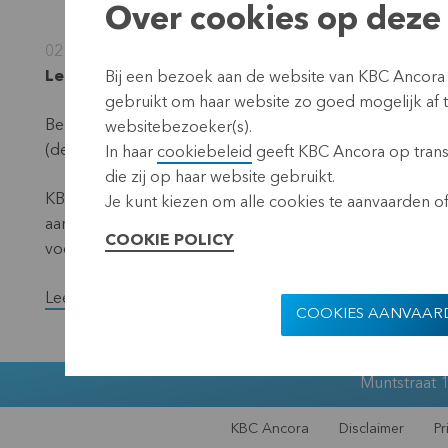
Over cookies op deze 
02 januari 2025
Leuven, 2 januari 2025 (17.40 CET)
Bij een bezoek aan de website van KBC Ancora
gebruikt om haar website zo goed mogelijk af
Bekendmaking overeenkomstig de vereisten van de Trans
websitebezoeker(s).
(de ‘noemer’) – situatie 31 december 2024.
In haar
cookiebeleid
geeft KBC Ancora op transp
die zij op haar website gebruikt.
KBC Ancora maakt maandelijks op haar website en via een 
Je kunt kiezen om alle cookies te aanvaarden of 
aantal stemrechtverlenende effecten en het totaal aan
COOKIE POLICY
voorbije maand een wijziging ondergingen.
Lees het volledige persbericht.
COOKIES AANVAAR
Muntstraat 1
KBC Ancora
Disclaimer
Pr