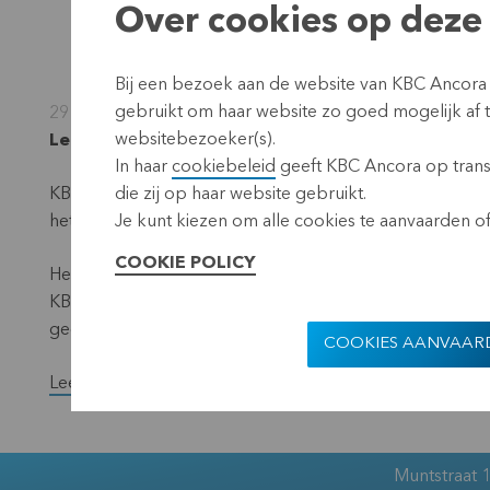
Over cookies op deze 
Bij een bezoek aan de website van KBC Ancora
gebruikt om haar website zo goed mogelijk af
29 augustus 2025
websitebezoeker(s).
Leuven, 29 augustus 2025 (17.40 CEST)
In haar
cookiebeleid
geeft KBC Ancora op transp
KBC Ancora boekte in het afgelopen boekjaar 2024/2025 
die zij op haar website gebruikt.
het voorgaande boekjaar realiseerde KBC Ancora een wi
Je kunt kiezen om alle cookies te aanvaarden of 
COOKIE POLICY
Het resultaat van het laatste halfjaar van het boekjaar b
KBC Ancora keerde op 5 juni 2025 een interim-dividend 
geen slotdividend uitkeren.
COOKIES AANVAAR
Lees de volledige versie van het persbericht.
Muntstraat 1