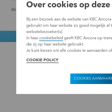
30 oktober 2026
Over cookies op deze 
Wil je op de hoogte blijven?
Schrijf je dan in op onze ni
Bij een bezoek aan de website van KBC Ancora
gebruikt om haar website zo goed mogelijk af
websitebezoeker(s).
Muntstraat 1
In haar
cookiebeleid
geeft KBC Ancora op transp
die zij op haar website gebruikt.
KBC Ancora
Disclaimer
Pr
Je kunt kiezen om alle cookies te aanvaarden of 
COOKIE POLICY
COOKIES AANVAAR