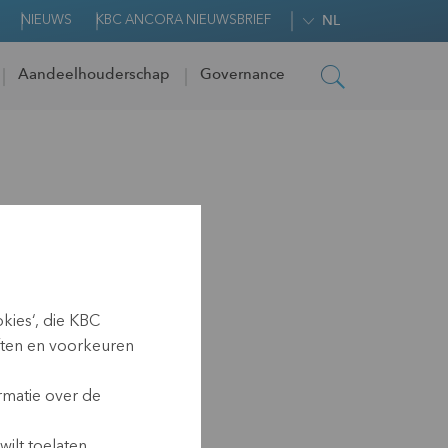
NIEUWS
KBC ANCORA NIEUWSBRIEF
NL
Aandeelhouderschap
Governance
tal
kies‘, die KBC
ften en voorkeuren
rmatie over de
 (17.40 CET)
ilt toelaten.