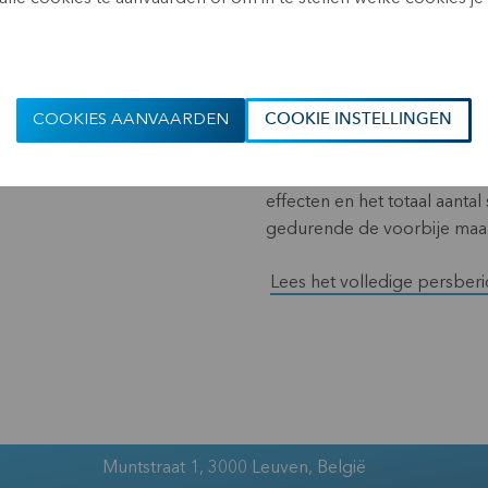
Bekendmaking overeenkomsti
stand van het totaal aantal 
31 oktober 2023.
COOKIES AANVAARDEN
COOKIE INSTELLINGEN
KBC Ancora maakt maandelijk
totaal kapitaal, en de evolu
effecten en het totaal aant
gedurende de voorbije maan
Lees het volledige persberi
Muntstraat 1, 3000 Leuven, België