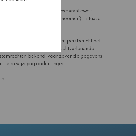
g de vereisten van de Transparantiewet:
stemrechten KBC Ancora (de ‘noemer’) – situatie
s op haar website en via een persbericht het
tie van het totaal aantal stemrechtverlenende
al stemrechten bekend, voor zover die gegevens
d een wijziging ondergingen.
cht.