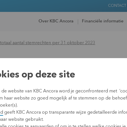
CONTACT
Over KBC Ancora
Financiële informatie
otaal aantal stemrechten per 31 oktober 2023
van het totaal aan
kies op deze site
er 31 oktober 2023
n de website van KBC Ancora word je geconfronteerd met ’coo
m haar website zo goed mogelijk af te stemmen op de behoe
oeker(s).
id
geeft KBC Ancora op transparante wijze gedetailleerde info
02 november 2023
haar website gebruikt.
Leuven, 2 november 2023
lle cookies te aanvaarden of om in te stellen welke cookies je w