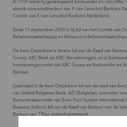
In 1999 werd hij gedelegeerd bestuurder en voorzitter v
alsook concerndirecteur van F. van Lanschot Bankiers Ne
Comité van F. van Lanschot Bankiers Nederland.
Sinds 15 september 2006 is hij lid van het Comité van 
Beheersmaatschappij en Almancora Beheersmaatschapp
De heer Depickere is tevens lid van de Raad van Bestuu
Groep, KBC Bank en KBC Verzekeringen, en is bestuurder 
benoemingscomité van KBC Groep en bestuurder en li
Banque.
Daarnaast is de heer Depickere lid van de raad van bes
van United Bulgarian Bank, AD (Bulgarije), voorzitter 
Remuneratiecomité van Euro Pool System International B
Business School, lid van de Raad van Bestuur van de Inter
Bestuur van TRIaz ziekenhuisnetwerk.